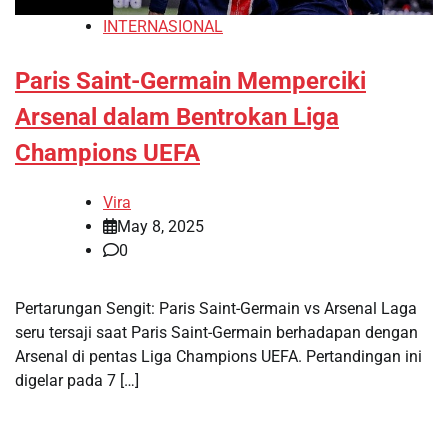
INTERNASIONAL
Paris Saint-Germain Memperciki
Arsenal dalam Bentrokan Liga
Champions UEFA
Vira
May 8, 2025
0
Pertarungan Sengit: Paris Saint-Germain vs Arsenal Laga
seru tersaji saat Paris Saint-Germain berhadapan dengan
Arsenal di pentas Liga Champions UEFA. Pertandingan ini
digelar pada 7 […]