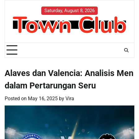
Skip
to
Saturday, August 8, 2026
content
Alaves dan Valencia: Analisis Men
dalam Pertarungan Seru
Posted on
May 16, 2025
by
Vira