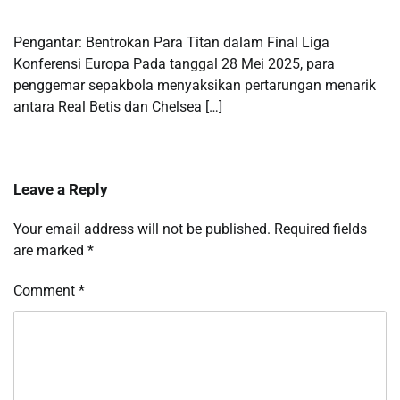
Pengantar: Bentrokan Para Titan dalam Final Liga
Konferensi Europa Pada tanggal 28 Mei 2025, para
penggemar sepakbola menyaksikan pertarungan menarik
antara Real Betis dan Chelsea […]
Leave a Reply
Your email address will not be published.
Required fields
are marked
*
Comment
*