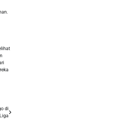
nan.
lihat
am
ri
reka
o di
Liga