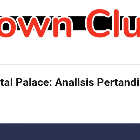
al Palace: Analisis Pertand