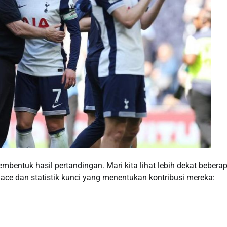
bentuk hasil pertandingan. Mari kita lihat lebih dekat bebera
ace dan statistik kunci yang menentukan kontribusi mereka: