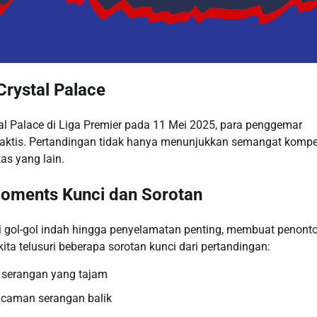
Crystal Palace
al Palace di Liga Premier pada 11 Mei 2025, para penggemar
 taktis. Pertandingan tidak hanya menunjukkan semangat kompet
as yang lain.
Moments Kunci dan Sorotan
 gol-gol indah hingga penyelamatan penting, membuat penont
ita telusuri beberapa sorotan kunci dari pertandingan:
 serangan yang tajam
ncaman serangan balik