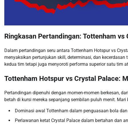
Ringkasan Pertandingan: Tottenham vs 
Dalam pertandingan seru antara Tottenham Hotspur vs Cryst
menyaksikan pertunjukan skill, determinasi, dan kecerdasan
kedua tim tetapi juga menyoroti performa superior satu tim at
Tottenham Hotspur vs Crystal Palace: 
Pertandingan dipenuhi dengan momen-momen berkesan, dari
betah di kursi mereka sepanjang sembilan puluh menit. Mari k
Dominasi awal Tottenham dalam penguasaan bola dan
Perlawanan ketat Crystal Palace dalam bertahan dan a