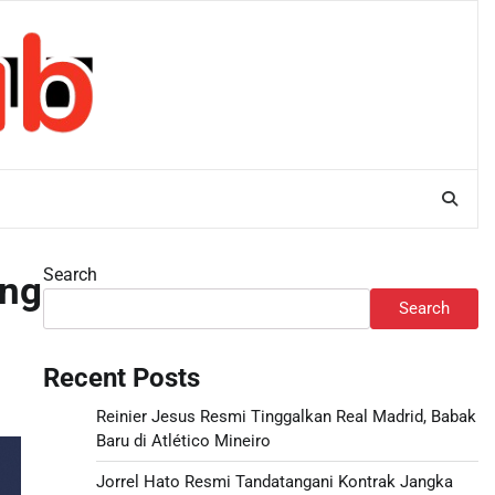
Search
ing
Search
Recent Posts
Reinier Jesus Resmi Tinggalkan Real Madrid, Babak
Baru di Atlético Mineiro
Jorrel Hato Resmi Tandatangani Kontrak Jangka