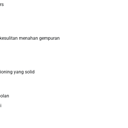
rs
a kesulitan menahan gempuran
ioning yang solid
bolan
i