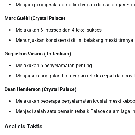
Menjadi penggerak utama lini tengah dan serangan Spu
Marc Guéhi (Crystal Palace)
Melakukan 6 intersep dan 4 tekel sukses
Menunjukkan konsistensi di lini belakang meski timny
Guglielmo Vicario (Tottenham)
Melakukan 5 penyelamatan penting
Menjaga keunggulan tim dengan refleks cepat dan posit
Dean Henderson (Crystal Palace)
Melakukan beberapa penyelamatan krusial meski kebo
Menjadi salah satu pemain terbaik Palace dalam laga in
Analisis Taktis