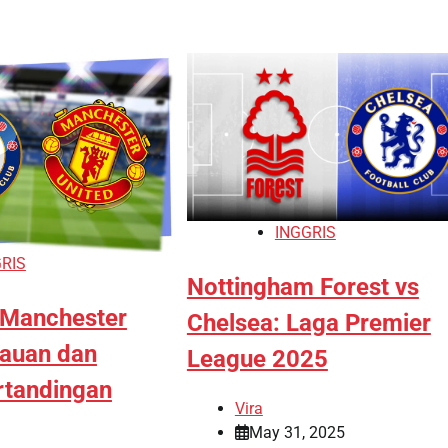
INGGRIS
RIS
Nottingham Forest vs
 Manchester
Chelsea: Laga Premier
jauan dan
League 2025
ertandingan
Vira
May 31, 2025