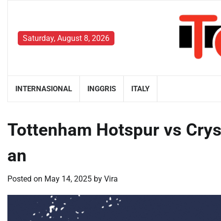
Skip
to
content
Saturday, August 8, 2026
INTERNASIONAL
INGGRIS
ITALY
Tottenham Hotspur vs Cryst
an
Posted on
May 14, 2025
by
Vira