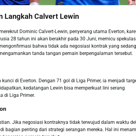
 Langkah Calvert Lewin
erekrut Dominic Calvert-Lewin, penyerang utama Everton, kar
ia 28 tahun ini akan berakhir pada 30 Juni, memicu spekulasi
, mengonfirmasi bahwa tidak ada negosiasi kontrak yang sedan
k mengamankan tanda tangan pemain berpengalaman tersebut.
unci di Everton. Dengan 71 gol di Liga Primer, ia menjadi targ
didapatkan, kedatangan Lewin bisa memperkuat lini serang
 di Liga Primer.
ton
tian. Jika negosiasi kontraknya tidak terwujud dalam waktu de
di bagian penting dari strategi serangan mereka. Hal ini mena