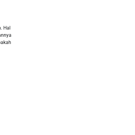
. Hal
pannya
pakah