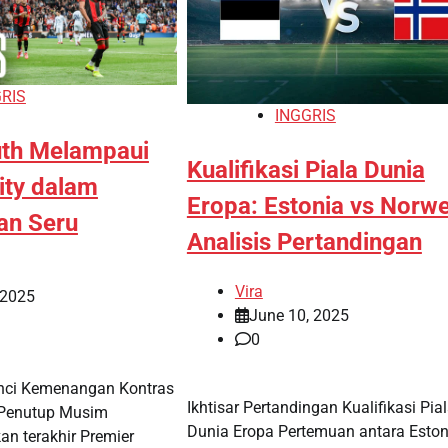
RIS
INGGRIS
th Melampaui
Kualifikasi Piala Dunia
ity dalam
Eropa: Estonia vs Norw
an Seru
Analisis Pertandingan
Vira
 2025
June 10, 2025
0
nci Kemenangan Kontras
Ikhtisar Pertandingan Kualifikasi Pia
i Penutup Musim
Dunia Eropa Pertemuan antara Eston
an terakhir Premier